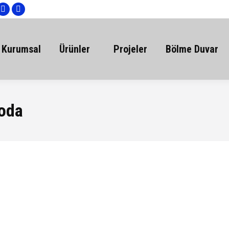
Instagram
Facebook
page
page
opens
opens
Kurumsal
Ürünler
Projeler
Bölme Duvar
in
in
new
new
window
window
oda