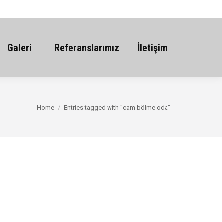
Galeri
Referanslarımız
İletişim
You are here:
Home
Entries tagged with "cam bölme oda"