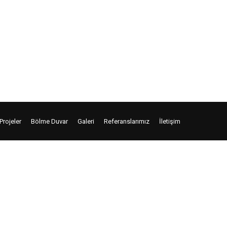
içerisinde bitirilmektedir. Sitemizde
nda görebilirsiniz. Birçok ofis cam oda
lıyoruz ve kalite standartlarına sadık kalarak
Projeler
Bölme Duvar
Galeri
Referanslarımız
İletişim