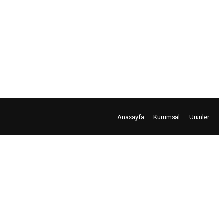
is bölümüzde alınacak ölçülerden sonra başlamakta ve kısa süre 
rsiniz. Ofis cam bölme oda referanslarımızı projelerimiz sayfası
r” ürünlerimizi müşterilerimizin zevk ve ihtiyaçlarına göre tasar
…
Anasayfa
Kurumsal
Ürünler