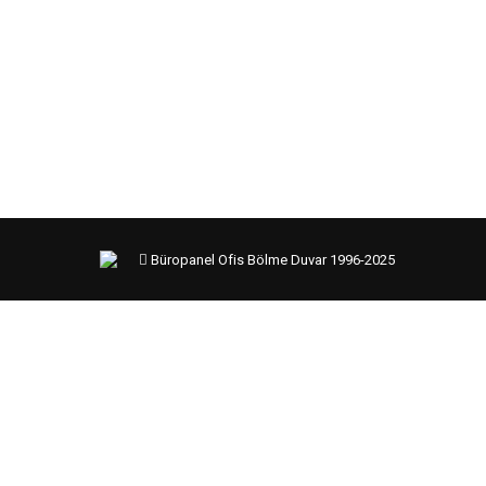
Cam Bölme Cam bölme işlerimiz firmanızda ki of
yapılmış ofis cam bölme modellerine göz atabili
bölmereferansımız bulunmaktadır. “Cam bölme duva
üretiyoruz. “Cam bölme duvar” projelerimizden
Büropanel Ofis Bölme Duvar 1996-2025