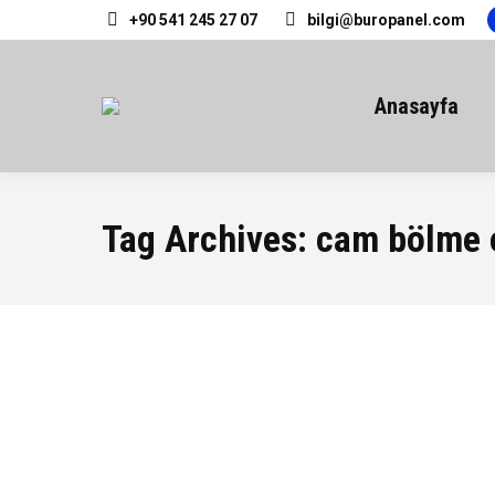
+90 541 245 27 07
bilgi@buropanel.com
Anasayfa
Tag Archives:
cam bölme 
Cam Bölme
Cam Bölme
By
buropanel
29 Ocak 2014