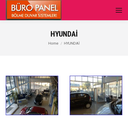
HYUNDAİ
You are here:
Home
HYUNDAİ